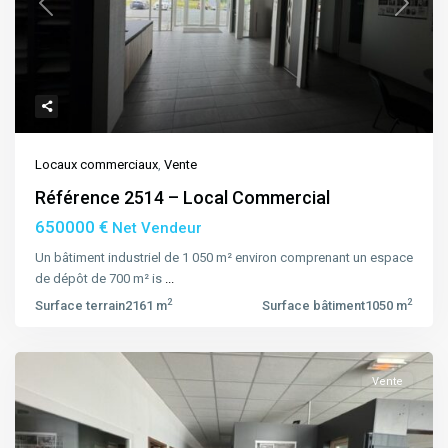
Previous
Next
Locaux commerciaux
,
Vente
Référence 2514 – Local Commercial
650000 €
Net Vendeur
Un bâtiment industriel de 1 050 m² environ comprenant un espace
de dépôt de 700 m² is
...
2
2
Surface terrain
2161 m
Surface bâtiment
1050 m
Vente