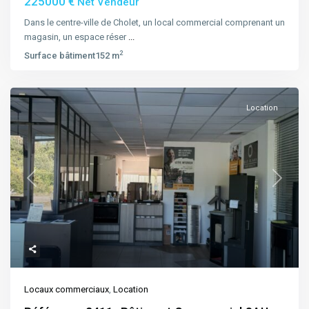
225000 €
Net Vendeur
Dans le centre-ville de Cholet, un local commercial comprenant un
magasin, un espace réser
...
2
Surface bâtiment
152 m
Location
Previous
Next
Locaux commerciaux
,
Location