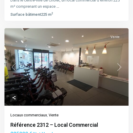
Dans le centre-ville de Cholet, un local commercial d’environ 225
m² comprenant un espace
...
2
Surface bâtiment
225 m
Vente
Previous
Next
Locaux commerciaux
,
Vente
Référence 2312 – Local Commercial