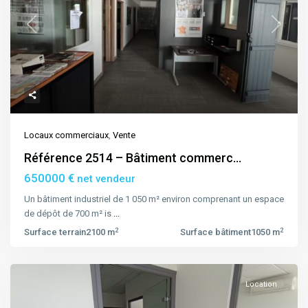
Previous
Next
Locaux commerciaux
,
Vente
Référence 2514 – Bâtiment commerc...
650000 €
net vendeur
Un bâtiment industriel de 1 050 m² environ comprenant un espace
de dépôt de 700 m² is
...
2
2
Surface terrain
2100 m
Surface bâtiment
1050 m
Location