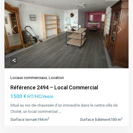
Previous
Next
Locaux commerciaux
,
Location
Référence 2494 – Local Commercial
1500 €
HT/HC/mois
Situé au rez-de-chaussée d’un immeuble dans le centre ville de
Cholet, un local commercial
...
2
2
Surface terrain
194 m
Surface bâtiment
100 m