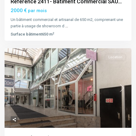
Référence 2411- Bâtiment Commercial SAU...
2000 €
par mois
Un bâtiment commercial et artisanal de 650 m2, comprenant une
partie à usage de showroom d
...
2
Surface bâtiment
650 m
Location
Previous
Next