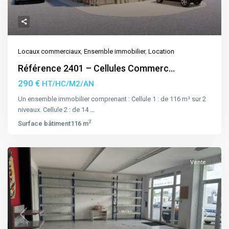
Locaux commerciaux
,
Ensemble immobilier
,
Location
Référence 2401 – Cellules Commerc...
290 €
HT/HC/M2/AN
Un ensemble immobilier comprenant : Cellule 1 : de 116 m² sur 2
niveaux. Cellule 2 : de 14
...
2
Surface bâtiment
116 m
Vente
Previous
Next