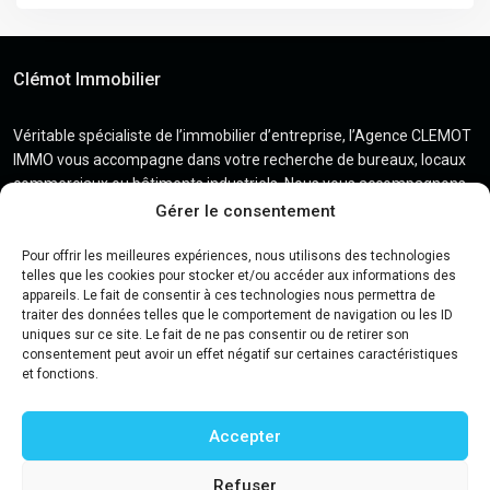
Clémot Immobilier
Véritable spécialiste de l’immobilier d’entreprise, l’Agence CLEMOT
IMMO vous accompagne dans votre recherche de bureaux, locaux
commerciaux ou bâtiments industriels. Nous vous accompagnons
et mettons tout en œuvre pour faire aboutir vos projets dans les
Gérer le consentement
meilleures conditions.
Pour offrir les meilleures expériences, nous utilisons des technologies
telles que les cookies pour stocker et/ou accéder aux informations des
appareils. Le fait de consentir à ces technologies nous permettra de
traiter des données telles que le comportement de navigation ou les ID
Contact
uniques sur ce site. Le fait de ne pas consentir ou de retirer son
consentement peut avoir un effet négatif sur certaines caractéristiques
et fonctions.
2 Square Jacques Daguerre – 49300 Cholet
02 41 29 16 14
Accepter
contact.clemotimmo@orange.fr
Refuser