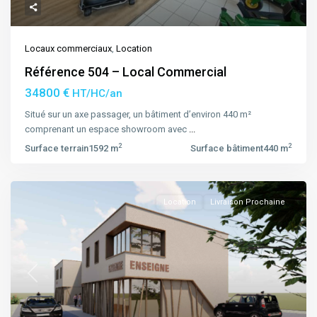
Locaux commerciaux
,
Location
Référence 504 – Local Commercial
34800 €
HT/HC/an
Situé sur un axe passager, un bâtiment d’environ 440 m²
comprenant un espace showroom avec
...
2
2
Surface terrain
1592 m
Surface bâtiment
440 m
Location
Livraison Prochaine
Previous
Next