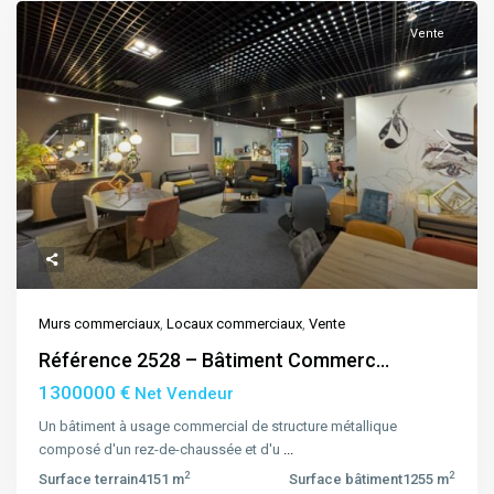
Vente
Previous
Next
Murs commerciaux
,
Locaux commerciaux
,
Vente
Référence 2528 – Bâtiment Commerc...
1300000 €
Net Vendeur
Un bâtiment à usage commercial de structure métallique
composé d'un rez-de-chaussée et d'u
...
2
2
Surface terrain
4151 m
Surface bâtiment
1255 m