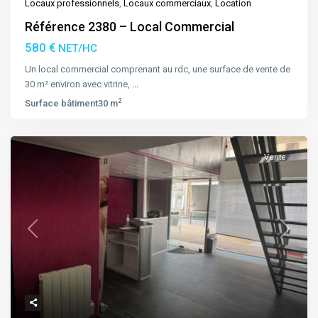
Locaux professionnels
,
Locaux commerciaux
,
Location
Référence 2380 – Local Commercial
580 €
NET/HC
Un local commercial comprenant au rdc, une surface de vente de
30 m² environ avec vitrine,
...
2
Surface bâtiment
30 m
Vente
Previous
Next