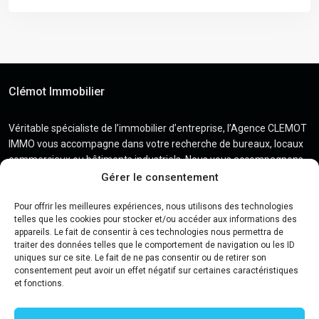
Clémot Immobilier
Véritable spécialiste de l’immobilier d’entreprise, l’Agence CLEMOT
IMMO vous accompagne dans votre recherche de bureaux, locaux
commerciaux ou bâtiments industriels. Nous vous accompagnons
et mettons tout en œuvre pour faire aboutir vos projets dans les
Gérer le consentement
meilleures conditions.
Pour offrir les meilleures expériences, nous utilisons des technologies
telles que les cookies pour stocker et/ou accéder aux informations des
appareils. Le fait de consentir à ces technologies nous permettra de
traiter des données telles que le comportement de navigation ou les ID
Contact
uniques sur ce site. Le fait de ne pas consentir ou de retirer son
consentement peut avoir un effet négatif sur certaines caractéristiques
et fonctions.
2 Square Jacques Daguerre – 49300 Cholet
02 41 29 16 14