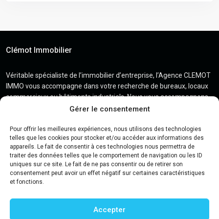
Clémot Immobilier
Véritable spécialiste de l’immobilier d’entreprise, l’Agence CLEMOT
IMMO vous accompagne dans votre recherche de bureaux, locaux
commerciaux ou bâtiments industriels. Nous vous accompagnons
et mettons tout en œuvre pour faire aboutir vos projets dans les
Gérer le consentement
meilleures conditions.
Pour offrir les meilleures expériences, nous utilisons des technologies
telles que les cookies pour stocker et/ou accéder aux informations des
appareils. Le fait de consentir à ces technologies nous permettra de
traiter des données telles que le comportement de navigation ou les ID
Contact
uniques sur ce site. Le fait de ne pas consentir ou de retirer son
consentement peut avoir un effet négatif sur certaines caractéristiques
et fonctions.
2 Square Jacques Daguerre – 49300 Cholet
02 41 29 16 14
Accepter
contact.clemotimmo@orange.fr