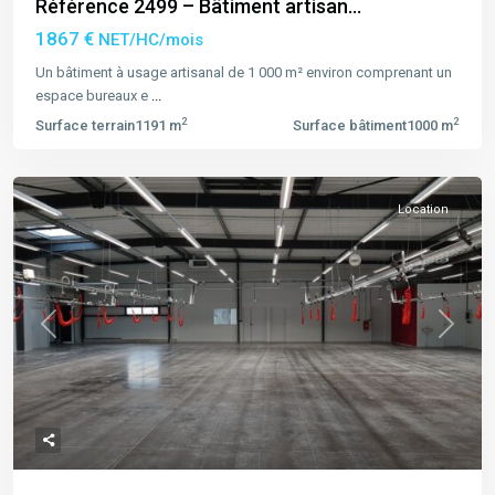
Référence 2499 – Bâtiment artisan...
1867 €
NET/HC/mois
Un bâtiment à usage artisanal de 1 000 m² environ comprenant un
espace bureaux e
...
2
2
Surface terrain
1191 m
Surface bâtiment
1000 m
Location
Previous
Next